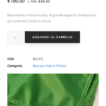
€
180.00
+ IVA:
€
39.60
Basamento in ottone lucido, di grande eleganza. Predisposto
per sostenere 2 aste in ottone.
AGGIUNGI AL CARRELLO
COD
BOLP2
Categoria
Basi per Aste in Ottone