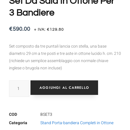
Set Da Sala In Ottone Per
3 Bandiere
€
590.00
+ IVA:
€
129.80
Set composto da tre puntali lancia con stella, una base
diametro 29 cm a tre posti e tre aste in ottone lucido h. cm. 210
(richiede un semplice assemblaggio con normale chiave
inglese o brugola non incluse)
AGGIUNGI AL CARRELLO
COD
BSET3
Categoria
Stand Porta-bandiera Completi in Ottone