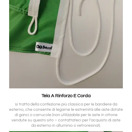
Tela A Rinforzo E Corda
si tratta della confezione più classica per le bandiere da
esterno, che consente di legarne le estremità alle aste dotate
di ganci o carrucole (non utilizzabile per le aste in ottone
vendute su questo sito – contattateci per l’acquisto di aste
da esterno in alluminio o vetroresina!).