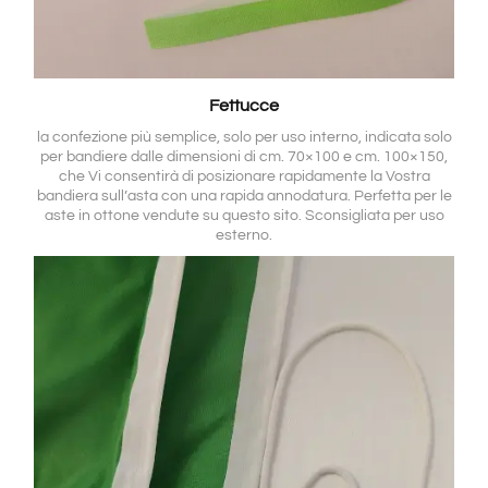
Fettucce
la confezione più semplice, solo per uso interno, indicata solo
per bandiere dalle dimensioni di cm. 70×100 e cm. 100×150,
che Vi consentirà di posizionare rapidamente la Vostra
bandiera sull’asta con una rapida annodatura. Perfetta per le
aste in ottone vendute su questo sito. Sconsigliata per uso
esterno.