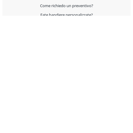
Come richiedo un preventivo?
Fate bandiere personalizzate?
Spedite all'estero?
Offrite supporto per l'allestimento?
I prodotti sono Made in Italy?
AIUTO E CONTATTI
Servizio Clienti
Condizioni Generali di Vendita
Domande? Contattaci rapidamente attraverso uno dei
seguenti canali: