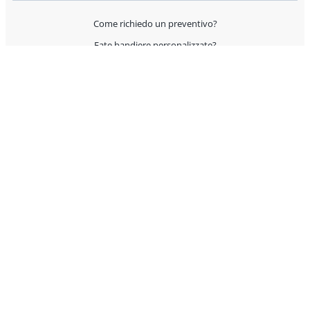
Come richiedo un preventivo?
Fate bandiere personalizzate?
Spedite all'estero?
Offrite supporto per l'allestimento?
I prodotti sono Made in Italy?
AIUTO E CONTATTI
Servizio Clienti
Condizioni Generali di Vendita
Domande? Contattaci rapidamente attraverso uno dei
seguenti canali: