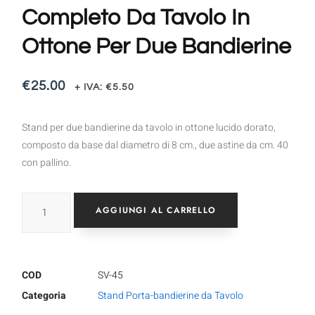
Completo Da Tavolo In
Ottone Per Due Bandierine
€
25.00
+ IVA:
€
5.50
Stand per due bandierine da tavolo in ottone lucido dorato,
composto da base dal diametro di 8 cm., due astine da cm. 40
con pallino.
AGGIUNGI AL CARRELLO
COD
SV-45
Categoria
Stand Porta-bandierine da Tavolo