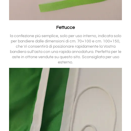
Fettucce
la confezione più semplice, solo per uso interno, indicata solo
per bandiere dalle dimensioni di cm. 70×100 e cm. 100×150,
che Vi consentirà di posizionare rapidamente la Vostra
bandiera sull’asta con una rapida annodatura. Perfetta per le
aste in ottone vendute su questo sito. Sconsigliata per uso
esterno.