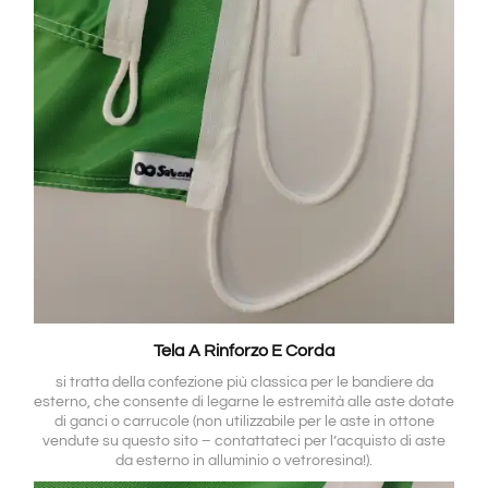
Tela A Rinforzo E Corda
si tratta della confezione più classica per le bandiere da
esterno, che consente di legarne le estremità alle aste dotate
di ganci o carrucole (non utilizzabile per le aste in ottone
vendute su questo sito – contattateci per l’acquisto di aste
da esterno in alluminio o vetroresina!).