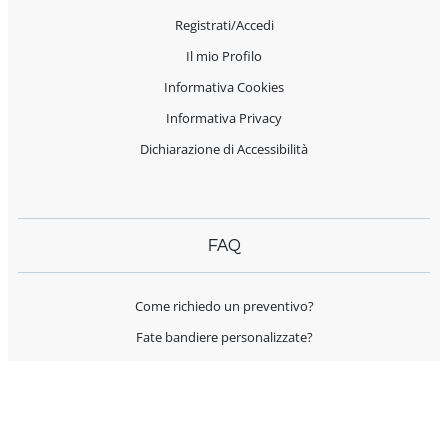
Registrati/Accedi
Il mio Profilo
Informativa Cookies
Informativa Privacy
Dichiarazione di Accessibilità
FAQ
Come richiedo un preventivo?
Fate bandiere personalizzate?
Spedite all'estero?
Offrite supporto per l'allestimento?
I prodotti sono Made in Italy?