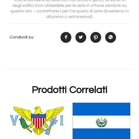
degli edifici (non utilizzabile per le aste in ottone vendute su
questo sito – contattateci per l’acquisto di aste da esterno in
alluminio o vetroresina!).
Condividi su:
Prodotti Correlati