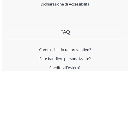
Dichiarazione di Accessibilità
FAQ
Come richiedo un preventivo?
Fate bandiere personalizzate?
Spedite all'estero?
Offrite supporto per l'allestimento?
I prodotti sono Made in Italy?
AIUTO E CONTATTI
Servizio Clienti