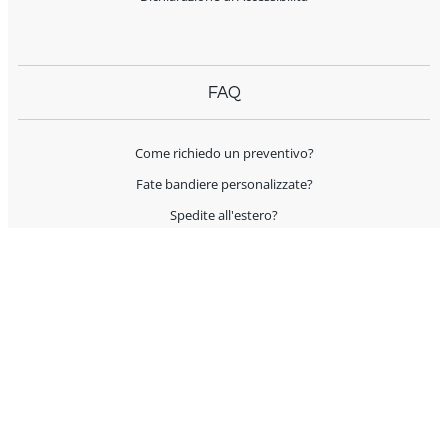
FAQ
Come richiedo un preventivo?
Fate bandiere personalizzate?
Spedite all'estero?
Offrite supporto per l'allestimento?
I prodotti sono Made in Italy?
AIUTO E CONTATTI
Servizio Clienti