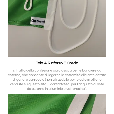
Tela A Rinforzo E Corda
si tratta della confezione più classica per le bandiere da
esterno, che consente di legarne le estremità alle aste dotate
di ganci o carrucole (non utilizzabile per le aste in ottone
vendute su questo sito – contattateci per l’acquisto di aste
da esterno in alluminio o vetroresina!).