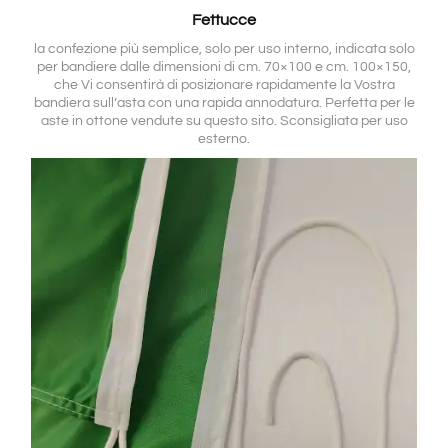
Fettucce
la confezione più semplice, solo per uso interno, indicata solo
per bandiere dalle dimensioni di cm. 70×100 e cm. 100×150,
che Vi consentirà di posizionare rapidamente la Vostra
bandiera sull’asta con una rapida annodatura. Perfetta per le
aste in ottone vendute su questo sito. Sconsigliata per uso
esterno.