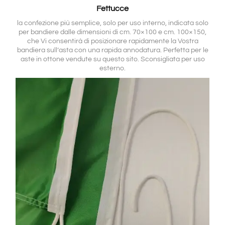
Fettucce
la confezione più semplice, solo per uso interno, indicata solo
per bandiere dalle dimensioni di cm. 70×100 e cm. 100×150,
che Vi consentirà di posizionare rapidamente la Vostra
bandiera sull’asta con una rapida annodatura. Perfetta per le
aste in ottone vendute su questo sito. Sconsigliata per uso
esterno.