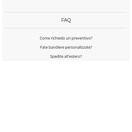
FAQ
Come richiedo un preventivo?
Fate bandiere personalizzate?
Spedite all'estero?
Offrite supporto per l'allestimento?
I prodotti sono Made in Italy?
AIUTO E CONTATTI
Servizio Clienti
Condizioni Generali di Vendita