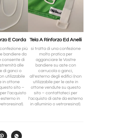
orzo E Corda
Tela A Rinforzo Ed Anelli
a confezione più
si tratta di una confezione
le bandiere da
molto pratica per
e consente di
agganciare le Vostre
stremità alle
bandiere su aste con
e di ganci o
carrucola o ganci,
n utilizzabile
all’esterno degli edifici (non
e in ottone
utilizzabile per le aste in
questo sito –
ottone vendute su questo
per l’acquisto
sito – contattateci per
 esterno in
l’acquisto di aste da esterno
vetroresina!).
in alluminio o vetroresina!).