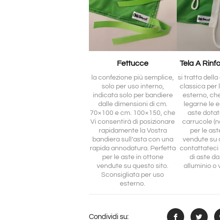
Fettucce
Tela A Rinf
la confezione più semplice,
si tratta dell
solo per uso interno,
classica per 
indicata solo per bandiere
esterno, ch
dalle dimensioni di cm.
legarne le e
70×100 e cm. 100×150, che
aste dotat
Vi consentirà di posizionare
carrucole (no
rapidamente la Vostra
per le ast
bandiera sull’asta con una
vendute su 
rapida annodatura. Perfetta
contattateci 
per le aste in ottone
di aste da
vendute su questo sito.
alluminio o 
Sconsigliata per uso
esterno.
Condividi su: