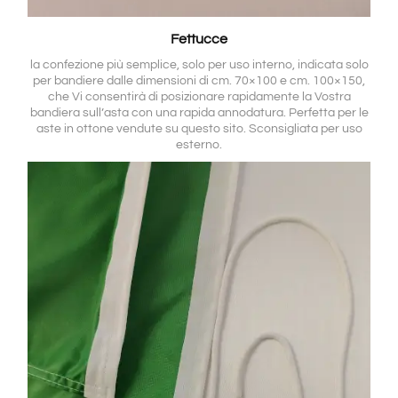
Fettucce
la confezione più semplice, solo per uso interno, indicata solo
per bandiere dalle dimensioni di cm. 70×100 e cm. 100×150,
che Vi consentirà di posizionare rapidamente la Vostra
bandiera sull’asta con una rapida annodatura. Perfetta per le
aste in ottone vendute su questo sito. Sconsigliata per uso
esterno.