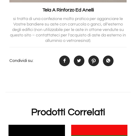
Tela A Rinforzo Ed Anelli
si tratta di una confezione molto pratica per agganciare le
Vostre bandiere su aste con carrucola o ganci, all’esterno
degli edifici (non utilizzabile per le aste in ottone vendute su
questo sito – contattateci per l’acquisto di aste da esterno in
alluminio o vetroresina!).
Condividi su:
Prodotti Correlati