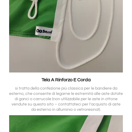
Tela A Rinforzo E Corda
si tratta della confezione più classica per le bandiere da
esterno, che consente di legarne le estremità alle aste dotate
di ganci o carrucole (non utilizzabile per le aste in ottone
vendute su questo sito – contattateci per l’acquisto di aste
da esterno in alluminio o vetroresina!).