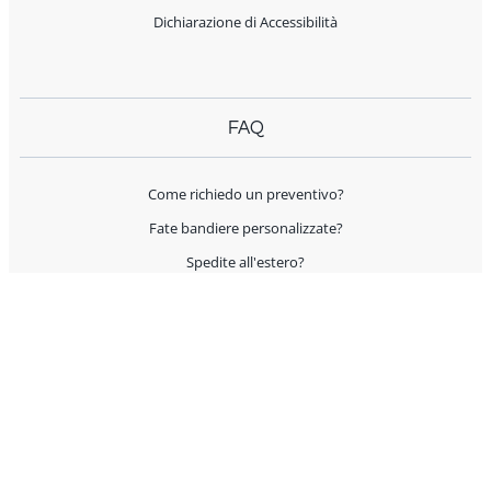
Dichiarazione di Accessibilità
FAQ
Come richiedo un preventivo?
Fate bandiere personalizzate?
Spedite all'estero?
Offrite supporto per l'allestimento?
I prodotti sono Made in Italy?
AIUTO E CONTATTI
Servizio Clienti