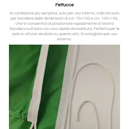
Fettucce
la confezione più semplice, solo per uso interno, indicata solo
per bandiere dalle dimensioni di cm. 70×100 e cm. 100×150,
che Vi consentirà di posizionare rapidamente la Vostra
bandiera sull’asta con una rapida annodatura. Perfetta per le
aste in ottone vendute su questo sito. Sconsigliata per uso
esterno.