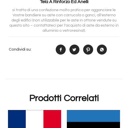
Tela A Rinforzo Ed Anelli
si tratta di una confezione molto pratica per agganciare le
Vostre bandiere su aste con carrucola o ganci, all’esterno
degli edifici (non utilizzabile per le aste in ottone vendute su
questo sito – contattateci per l’acquisto di aste da esterno in
alluminio o vetroresina!).
Condividi su:
Prodotti Correlati