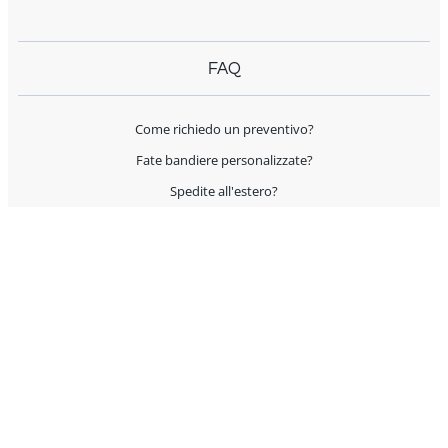
FAQ
Come richiedo un preventivo?
Fate bandiere personalizzate?
Spedite all'estero?
Offrite supporto per l'allestimento?
I prodotti sono Made in Italy?
AIUTO E CONTATTI
Servizio Clienti
Condizioni Generali di Vendita