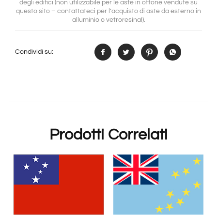
degli edifici (non utilizzabile per le aste in ottone vendute su
questo sito – contattateci per l’acquisto di aste da esterno in
alluminio o vetroresina!).
Condividi su:
Prodotti Correlati