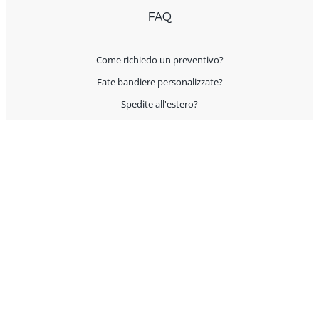
FAQ
Come richiedo un preventivo?
Fate bandiere personalizzate?
Spedite all'estero?
Offrite supporto per l'allestimento?
I prodotti sono Made in Italy?
AIUTO E CONTATTI
Servizio Clienti
Condizioni Generali di Vendita