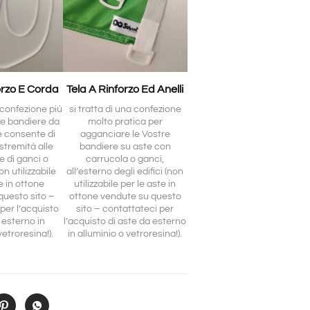
orzo E Corda
Tela A Rinforzo Ed Anelli
a confezione più
si tratta di una confezione
le bandiere da
molto pratica per
e consente di
agganciare le Vostre
stremità alle
bandiere su aste con
e di ganci o
carrucola o ganci,
n utilizzabile
all’esterno degli edifici (non
e in ottone
utilizzabile per le aste in
questo sito –
ottone vendute su questo
per l’acquisto
sito – contattateci per
 esterno in
l’acquisto di aste da esterno
vetroresina!).
in alluminio o vetroresina!).