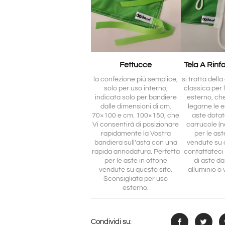
Fettucce
Tela A Rinf
la confezione più semplice,
si tratta dell
solo per uso interno,
classica per 
indicata solo per bandiere
esterno, ch
dalle dimensioni di cm.
legarne le e
70×100 e cm. 100×150, che
aste dotat
Vi consentirà di posizionare
carrucole (no
rapidamente la Vostra
per le ast
bandiera sull’asta con una
vendute su 
rapida annodatura. Perfetta
contattateci 
per le aste in ottone
di aste da
vendute su questo sito.
alluminio o 
Sconsigliata per uso
esterno.
Condividi su: