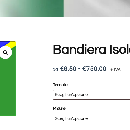
Bandiera Iso
€
6.50
-
€
750.00
+ IVA
Tessuto
Misure