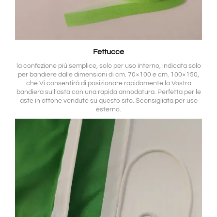
Fettucce
la confezione più semplice, solo per uso interno, indicata solo
per bandiere dalle dimensioni di cm. 70×100 e cm. 100×150,
che Vi consentirà di posizionare rapidamente la Vostra
bandiera sull’asta con una rapida annodatura. Perfetta per le
aste in ottone vendute su questo sito. Sconsigliata per uso
esterno.