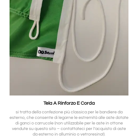
Tela A Rinforzo E Corda
si tratta della confezione più classica per le bandiere da
esterno, che consente di legarne le estremità alle aste dotate
di ganci o carrucole (non utilizzabile per le aste in ottone
vendute su questo sito – contattateci per l’acquisto di aste
da esterno in alluminio o vetroresina!).