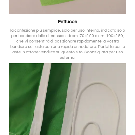
Fettucce
la confezione più semplice, solo per uso interno, indicata solo
per bandiere dalle dimensioni di cm. 70×100 e cm. 100×150,
che Vi consentirà di posizionare rapidamente la Vostra
bandiera sull’asta con una rapida annodatura. Perfetta per le
aste in ottone vendute su questo sito. Sconsigliata per uso
esterno.