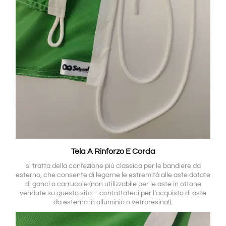
Tela A Rinforzo E Corda
si tratta della confezione più classica per le bandiere da
esterno, che consente di legarne le estremità alle aste dotate
di ganci o carrucole (non utilizzabile per le aste in ottone
vendute su questo sito – contattateci per l’acquisto di aste
da esterno in alluminio o vetroresina!).