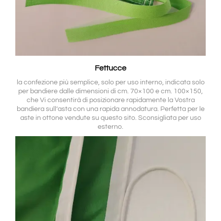
Fettucce
la confezione più semplice, solo per uso interno, indicata solo
per bandiere dalle dimensioni di cm. 70×100 e cm. 100×150,
che Vi consentirà di posizionare rapidamente la Vostra
bandiera sull’asta con una rapida annodatura. Perfetta per le
aste in ottone vendute su questo sito. Sconsigliata per uso
esterno.