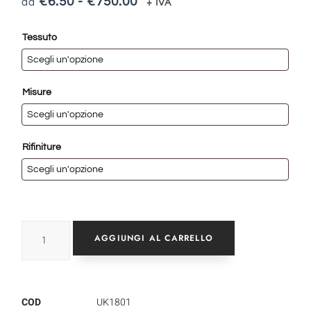
€
6.50
-
€
750.00
+ IVA
Tessuto
Misure
Rifiniture
AGGIUNGI AL CARRELLO
COD
UK1801