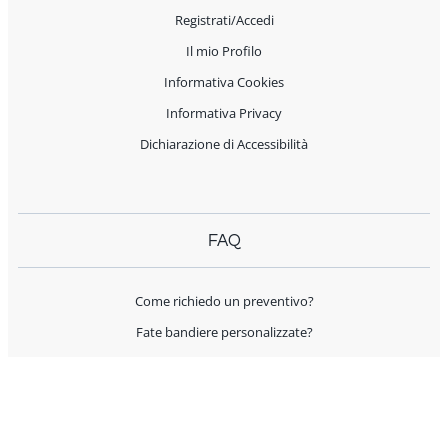
Registrati/Accedi
Il mio Profilo
Informativa Cookies
Informativa Privacy
Dichiarazione di Accessibilità
FAQ
Come richiedo un preventivo?
Fate bandiere personalizzate?
Spedite all'estero?
Offrite supporto per l'allestimento?
I prodotti sono Made in Italy?