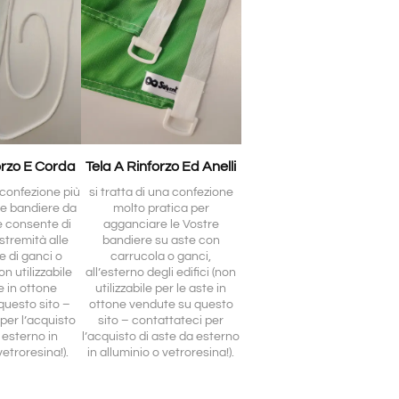
orzo E Corda
Tela A Rinforzo Ed Anelli
a confezione più
si tratta di una confezione
le bandiere da
molto pratica per
e consente di
agganciare le Vostre
stremità alle
bandiere su aste con
e di ganci o
carrucola o ganci,
n utilizzabile
all’esterno degli edifici (non
e in ottone
utilizzabile per le aste in
questo sito –
ottone vendute su questo
per l’acquisto
sito – contattateci per
 esterno in
l’acquisto di aste da esterno
vetroresina!).
in alluminio o vetroresina!).