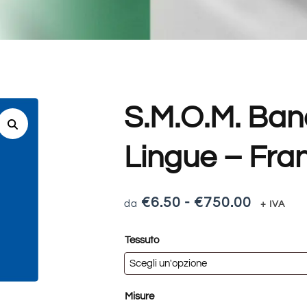
S.M.O.M. Ban
Lingue – Fra
€
6.50
-
€
750.00
+ IVA
Tessuto
Misure