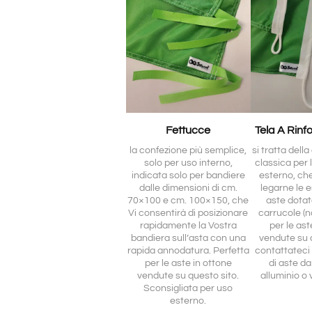
Fettucce
Tela A Rinf
la confezione più semplice,
si tratta dell
solo per uso interno,
classica per 
indicata solo per bandiere
esterno, ch
dalle dimensioni di cm.
legarne le e
70×100 e cm. 100×150, che
aste dotat
Vi consentirà di posizionare
carrucole (no
rapidamente la Vostra
per le ast
bandiera sull’asta con una
vendute su 
rapida annodatura. Perfetta
contattateci 
per le aste in ottone
di aste da
vendute su questo sito.
alluminio o 
Sconsigliata per uso
esterno.