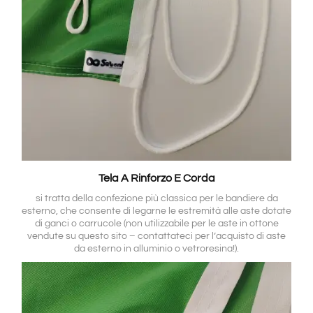
Tela A Rinforzo E Corda
si tratta della confezione più classica per le bandiere da
esterno, che consente di legarne le estremità alle aste dotate
di ganci o carrucole (non utilizzabile per le aste in ottone
vendute su questo sito – contattateci per l’acquisto di aste
da esterno in alluminio o vetroresina!).