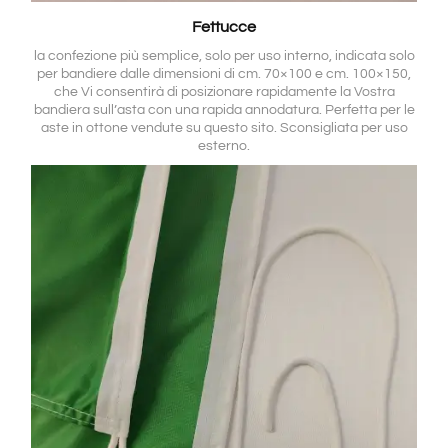
Fettucce
la confezione più semplice, solo per uso interno, indicata solo
per bandiere dalle dimensioni di cm. 70×100 e cm. 100×150,
che Vi consentirà di posizionare rapidamente la Vostra
bandiera sull’asta con una rapida annodatura. Perfetta per le
aste in ottone vendute su questo sito. Sconsigliata per uso
esterno.