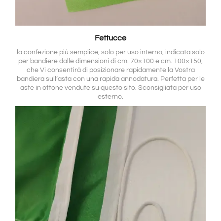
Fettucce
la confezione più semplice, solo per uso interno, indicata solo
per bandiere dalle dimensioni di cm. 70×100 e cm. 100×150,
che Vi consentirà di posizionare rapidamente la Vostra
bandiera sull’asta con una rapida annodatura. Perfetta per le
aste in ottone vendute su questo sito. Sconsigliata per uso
esterno.