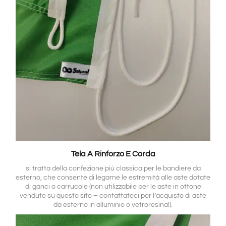
Tela A Rinforzo E Corda
si tratta della confezione più classica per le bandiere da
esterno, che consente di legarne le estremità alle aste dotate
di ganci o carrucole (non utilizzabile per le aste in ottone
vendute su questo sito – contattateci per l’acquisto di aste
da esterno in alluminio o vetroresina!).