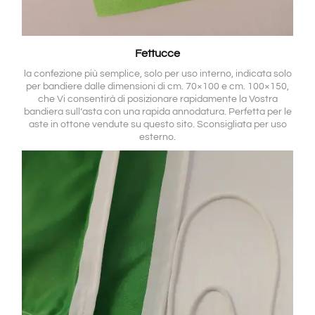
Fettucce
la confezione più semplice, solo per uso interno, indicata solo
per bandiere dalle dimensioni di cm. 70×100 e cm. 100×150,
che Vi consentirà di posizionare rapidamente la Vostra
bandiera sull’asta con una rapida annodatura. Perfetta per le
aste in ottone vendute su questo sito. Sconsigliata per uso
esterno.