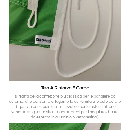
Tela A Rinforzo E Corda
si tratta della confezione più classica per le bandiere da
esterno, che consente di legarne le estremità alle aste dotate
di ganci o carrucole (non utilizzabile per le aste in ottone
vendute su questo sito – contattateci per l’acquisto di aste
da esterno in alluminio o vetroresina!).