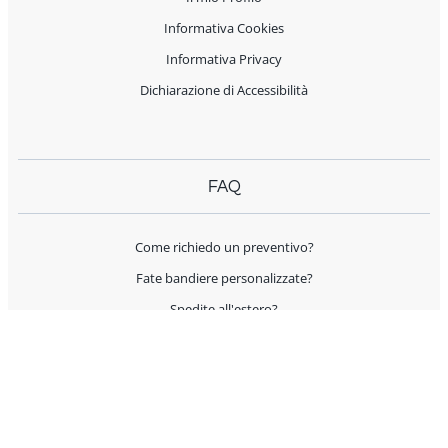
Informativa Cookies
Informativa Privacy
Dichiarazione di Accessibilità
FAQ
Come richiedo un preventivo?
Fate bandiere personalizzate?
Spedite all'estero?
Offrite supporto per l'allestimento?
I prodotti sono Made in Italy?