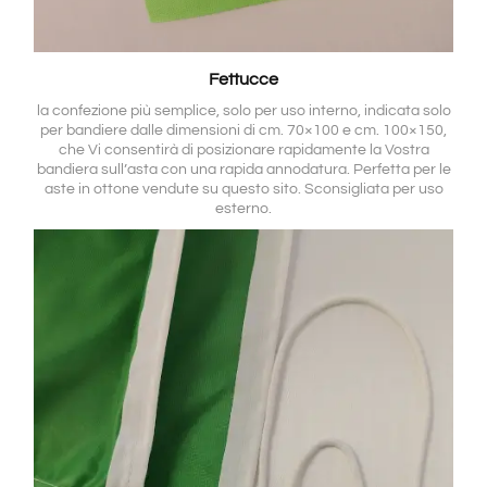
Fettucce
la confezione più semplice, solo per uso interno, indicata solo
per bandiere dalle dimensioni di cm. 70×100 e cm. 100×150,
che Vi consentirà di posizionare rapidamente la Vostra
bandiera sull’asta con una rapida annodatura. Perfetta per le
aste in ottone vendute su questo sito. Sconsigliata per uso
esterno.