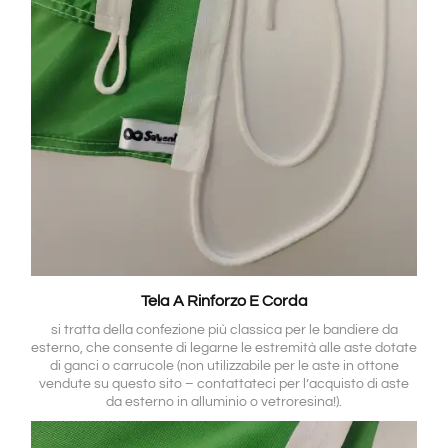
Tela A Rinforzo E Corda
si tratta della confezione più classica per le bandiere da
esterno, che consente di legarne le estremità alle aste dotate
di ganci o carrucole (non utilizzabile per le aste in ottone
vendute su questo sito – contattateci per l’acquisto di aste
da esterno in alluminio o vetroresina!).