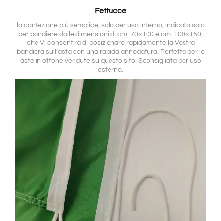
Fettucce
la confezione più semplice, solo per uso interno, indicata solo
per bandiere dalle dimensioni di cm. 70×100 e cm. 100×150,
che Vi consentirà di posizionare rapidamente la Vostra
bandiera sull’asta con una rapida annodatura. Perfetta per le
aste in ottone vendute su questo sito. Sconsigliata per uso
esterno.