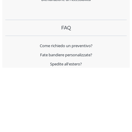
FAQ
Come richiedo un preventivo?
Fate bandiere personalizzate?
Spedite all'estero?
Offrite supporto per l'allestimento?
I prodotti sono Made in Italy?
AIUTO E CONTATTI
Servizio Clienti