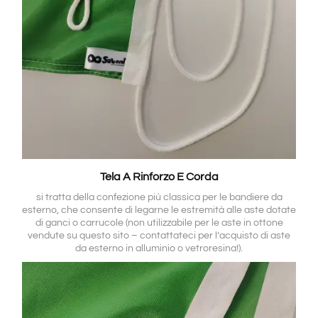
Tela A Rinforzo E Corda
si tratta della confezione più classica per le bandiere da
esterno, che consente di legarne le estremità alle aste dotate
di ganci o carrucole (non utilizzabile per le aste in ottone
vendute su questo sito – contattateci per l’acquisto di aste
da esterno in alluminio o vetroresina!).