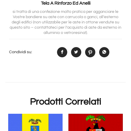
Tela A Rinforzo Ed Anelli
si tratta di una confezione molto pratica per agganciare le
Vostre bandiere su aste con carrucola o ganci, all’esterno
degli edifici (non utilizzabile per le aste in ottone vendute su
questo sito – contattateci per l’acquisto di aste da esterno in
alluminio o vetroresina!).
Condividi su:
Prodotti Correlati