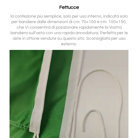
Fettucce
la confezione più semplice, solo per uso interno, indicata solo
per bandiere dalle dimensioni di cm. 70×100 e cm. 100×150,
che Vi consentirà di posizionare rapidamente la Vostra
bandiera sull’asta con una rapida annodatura. Perfetta per le
aste in ottone vendute su questo sito. Sconsigliata per uso
esterno.