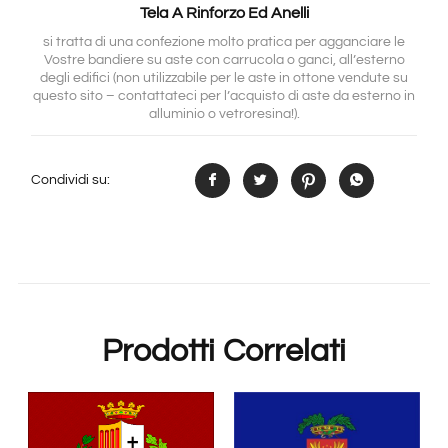
Tela A Rinforzo Ed Anelli
si tratta di una confezione molto pratica per agganciare le
Vostre bandiere su aste con carrucola o ganci, all’esterno
degli edifici (non utilizzabile per le aste in ottone vendute su
questo sito – contattateci per l’acquisto di aste da esterno in
alluminio o vetroresina!).
Condividi su:
Prodotti Correlati