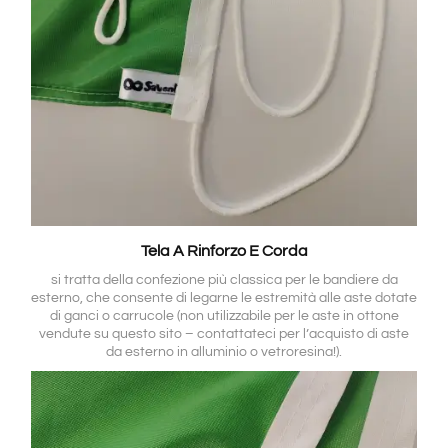
Tela A Rinforzo E Corda
si tratta della confezione più classica per le bandiere da
esterno, che consente di legarne le estremità alle aste dotate
di ganci o carrucole (non utilizzabile per le aste in ottone
vendute su questo sito – contattateci per l’acquisto di aste
da esterno in alluminio o vetroresina!).