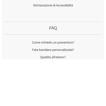
Dichiarazione di Accessibilità
FAQ
Come richiedo un preventivo?
Fate bandiere personalizzate?
Spedite all'estero?
Offrite supporto per l'allestimento?
I prodotti sono Made in Italy?
AIUTO E CONTATTI
Servizio Clienti