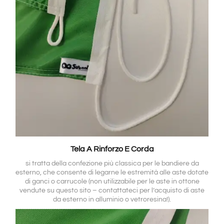
Tela A Rinforzo E Corda
si tratta della confezione più classica per le bandiere da
esterno, che consente di legarne le estremità alle aste dotate
di ganci o carrucole (non utilizzabile per le aste in ottone
vendute su questo sito – contattateci per l’acquisto di aste
da esterno in alluminio o vetroresina!).