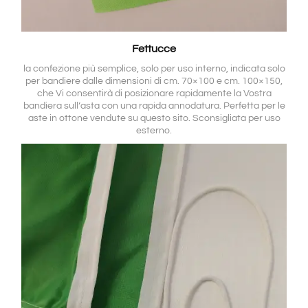
Fettucce
la confezione più semplice, solo per uso interno, indicata solo
per bandiere dalle dimensioni di cm. 70×100 e cm. 100×150,
che Vi consentirà di posizionare rapidamente la Vostra
bandiera sull’asta con una rapida annodatura. Perfetta per le
aste in ottone vendute su questo sito. Sconsigliata per uso
esterno.