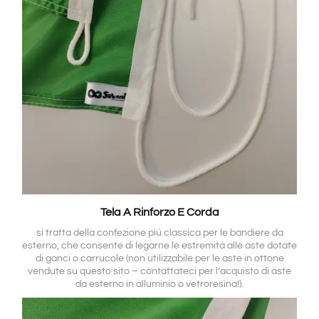
Tela A Rinforzo E Corda
si tratta della confezione più classica per le bandiere da
esterno, che consente di legarne le estremità alle aste dotate
di ganci o carrucole (non utilizzabile per le aste in ottone
vendute su questo sito – contattateci per l’acquisto di aste
da esterno in alluminio o vetroresina!).