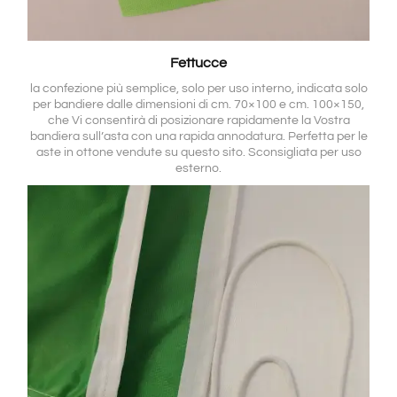
Fettucce
la confezione più semplice, solo per uso interno, indicata solo
per bandiere dalle dimensioni di cm. 70×100 e cm. 100×150,
che Vi consentirà di posizionare rapidamente la Vostra
bandiera sull’asta con una rapida annodatura. Perfetta per le
aste in ottone vendute su questo sito. Sconsigliata per uso
esterno.