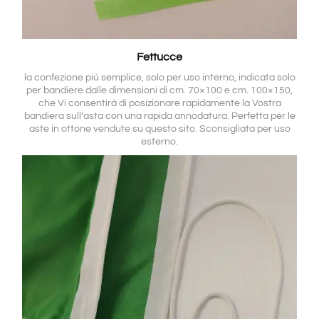
Fettucce
la confezione più semplice, solo per uso interno, indicata solo
per bandiere dalle dimensioni di cm. 70×100 e cm. 100×150,
che Vi consentirà di posizionare rapidamente la Vostra
bandiera sull’asta con una rapida annodatura. Perfetta per le
aste in ottone vendute su questo sito. Sconsigliata per uso
esterno.