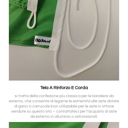
Tela A Rinforzo E Corda
si tratta della confezione più classica per le bandiere da
esterno, che consente di legarne le estremità alle aste dotate
di ganci o carrucole (non utilizzabile per le aste in ottone
vendute su questo sito – contattateci per l’acquisto di aste
da esterno in alluminio o vetroresina!).