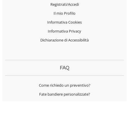
Registrati/Accedi
Il mio Profilo
Informativa Cookies
Informativa Privacy
Dichiarazione di Accessibilità
FAQ
Come richiedo un preventivo?
Fate bandiere personalizzate?
Spedite all'estero?
Offrite supporto per l'allestimento?
I prodotti sono Made in Italy?