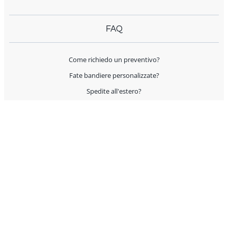
FAQ
Come richiedo un preventivo?
Fate bandiere personalizzate?
Spedite all'estero?
Offrite supporto per l'allestimento?
I prodotti sono Made in Italy?
AIUTO E CONTATTI
Servizio Clienti
Condizioni Generali di Vendita