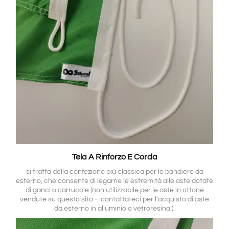
Tela A Rinforzo E Corda
si tratta della confezione più classica per le bandiere da
esterno, che consente di legarne le estremità alle aste dotate
di ganci o carrucole (non utilizzabile per le aste in ottone
vendute su questo sito – contattateci per l’acquisto di aste
da esterno in alluminio o vetroresina!).