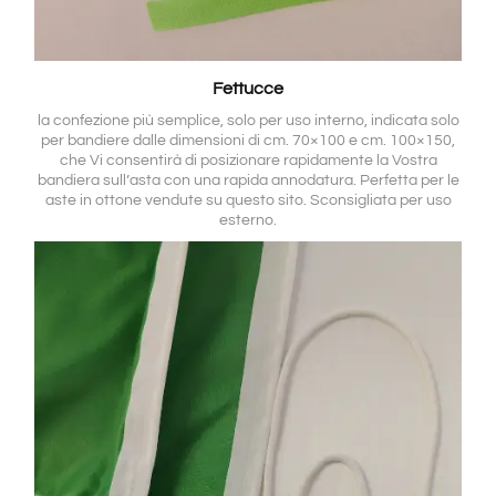
Fettucce
la confezione più semplice, solo per uso interno, indicata solo
per bandiere dalle dimensioni di cm. 70×100 e cm. 100×150,
che Vi consentirà di posizionare rapidamente la Vostra
bandiera sull’asta con una rapida annodatura. Perfetta per le
aste in ottone vendute su questo sito. Sconsigliata per uso
esterno.