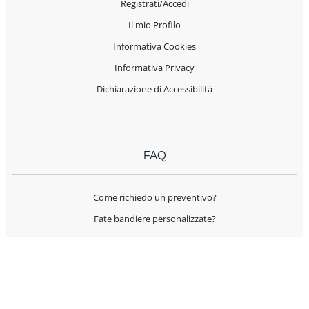
Registrati/Accedi
Il mio Profilo
Informativa Cookies
Informativa Privacy
Dichiarazione di Accessibilità
FAQ
Come richiedo un preventivo?
Fate bandiere personalizzate?
Spedite all'estero?
Offrite supporto per l'allestimento?
I prodotti sono Made in Italy?