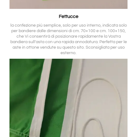
Fettucce
la confezione più semplice, solo per uso interno, indicata solo
per bandiere dalle dimensioni di cm. 70×100 e cm. 100×150,
che Vi consentirà di posizionare rapidamente la Vostra
bandiera sull’asta con una rapida annodatura. Perfetta per le
aste in ottone vendute su questo sito. Sconsigliata per uso
esterno.