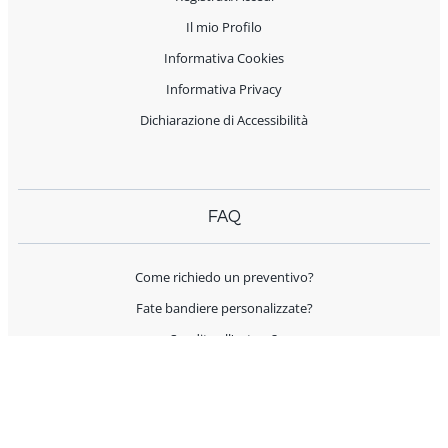
Il mio Profilo
Informativa Cookies
Informativa Privacy
Dichiarazione di Accessibilità
FAQ
Come richiedo un preventivo?
Fate bandiere personalizzate?
Spedite all'estero?
Offrite supporto per l'allestimento?
I prodotti sono Made in Italy?