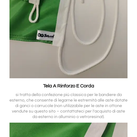
Tela A Rinforzo E Corda
si tratta della confezione più classica per le bandiere da
esterno, che consente di legarne le estremità alle aste dotate
di ganci o carrucole (non utilizzabile per le aste in ottone
vendute su questo sito – contattateci per l’acquisto di aste
da esterno in alluminio o vetroresina!).