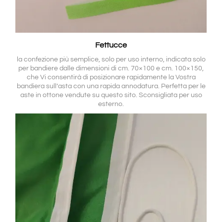
Fettucce
la confezione più semplice, solo per uso interno, indicata solo
per bandiere dalle dimensioni di cm. 70×100 e cm. 100×150,
che Vi consentirà di posizionare rapidamente la Vostra
bandiera sull’asta con una rapida annodatura. Perfetta per le
aste in ottone vendute su questo sito. Sconsigliata per uso
esterno.