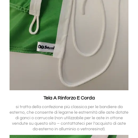
Tela A Rinforzo E Corda
si tratta della confezione più classica per le bandiere da
esterno, che consente di legarne le estremità alle aste dotate
di ganci o carrucole (non utilizzabile per le aste in ottone
vendute su questo sito – contattateci per l’acquisto di aste
da esterno in alluminio o vetroresina!).