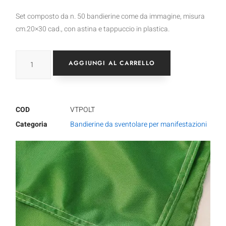
Set composto da n. 50 bandierine come da immagine, misura
cm.20×30 cad., con astina e tappuccio in plastica.
AGGIUNGI AL CARRELLO
COD
VTPOLT
Categoria
Bandierine da sventolare per manifestazioni