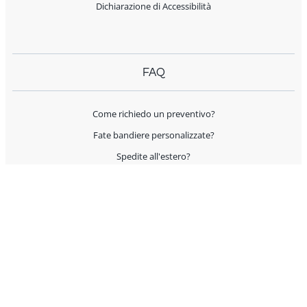
Dichiarazione di Accessibilità
FAQ
Come richiedo un preventivo?
Fate bandiere personalizzate?
Spedite all'estero?
Offrite supporto per l'allestimento?
I prodotti sono Made in Italy?
AIUTO E CONTATTI
Servizio Clienti