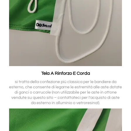
Tela A Rinforzo E Corda
si tratta della confezione più classica per le bandiere da
esterno, che consente di legarne le estremità alle aste dotate
di ganci o carrucole (non utilizzabile per le aste in ottone
vendute su questo sito – contattateci per l’acquisto di aste
da esterno in alluminio o vetroresina!).