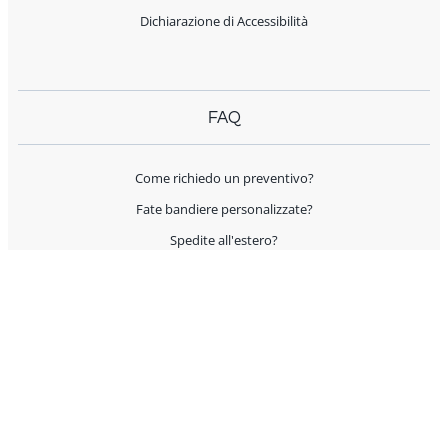
Dichiarazione di Accessibilità
FAQ
Come richiedo un preventivo?
Fate bandiere personalizzate?
Spedite all'estero?
Offrite supporto per l'allestimento?
I prodotti sono Made in Italy?
AIUTO E CONTATTI
Servizio Clienti