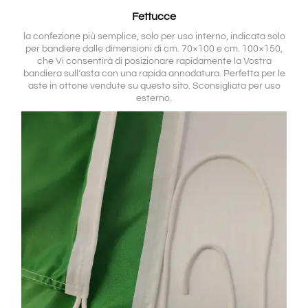
Fettucce
la confezione più semplice, solo per uso interno, indicata solo
per bandiere dalle dimensioni di cm. 70×100 e cm. 100×150,
che Vi consentirà di posizionare rapidamente la Vostra
bandiera sull’asta con una rapida annodatura. Perfetta per le
aste in ottone vendute su questo sito. Sconsigliata per uso
esterno.