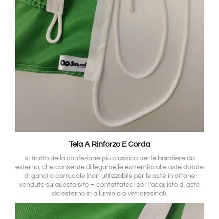
Tela A Rinforzo E Corda
si tratta della confezione più classica per le bandiere da
esterno, che consente di legarne le estremità alle aste dotate
di ganci o carrucole (non utilizzabile per le aste in ottone
vendute su questo sito – contattateci per l’acquisto di aste
da esterno in alluminio o vetroresina!).