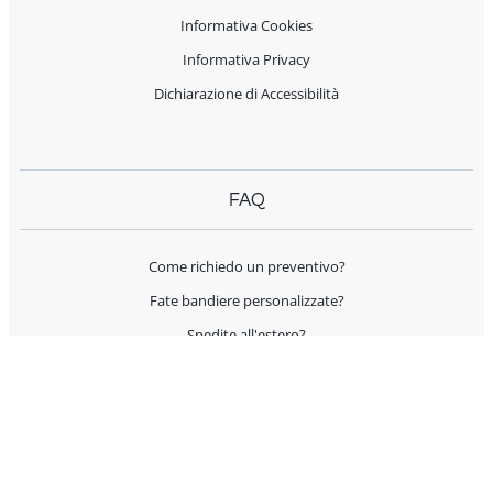
Informativa Cookies
Informativa Privacy
Dichiarazione di Accessibilità
FAQ
Come richiedo un preventivo?
Fate bandiere personalizzate?
Spedite all'estero?
Offrite supporto per l'allestimento?
I prodotti sono Made in Italy?
AIUTO E CONTATTI