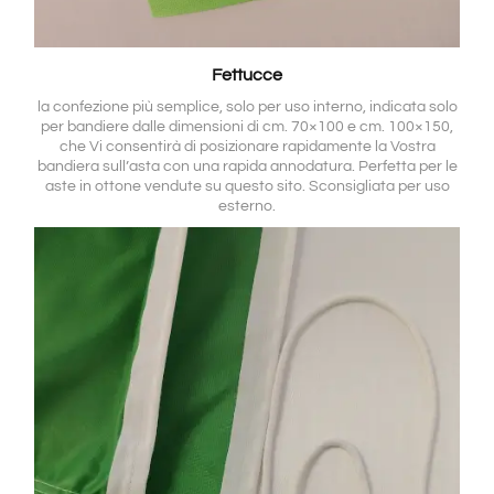
Fettucce
la confezione più semplice, solo per uso interno, indicata solo
per bandiere dalle dimensioni di cm. 70×100 e cm. 100×150,
che Vi consentirà di posizionare rapidamente la Vostra
bandiera sull’asta con una rapida annodatura. Perfetta per le
aste in ottone vendute su questo sito. Sconsigliata per uso
esterno.