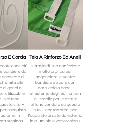
orzo E Corda
Tela A Rinforzo Ed Anelli
a confezione più
si tratta di una confezione
le bandiere da
molto pratica per
e consente di
agganciare le Vostre
stremità alle
bandiere su aste con
e di ganci o
carrucola o ganci,
n utilizzabile
all’esterno degli edifici (non
e in ottone
utilizzabile per le aste in
questo sito –
ottone vendute su questo
per l’acquisto
sito – contattateci per
 esterno in
l’acquisto di aste da esterno
vetroresina!).
in alluminio o vetroresina!).