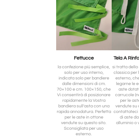
Fettucce
Tela A Rinf
la confezione più semplice,
si tratta dell
solo per uso interno,
classica per 
indicata solo per bandiere
esterno, ch
dalle dimensioni di cm.
legarne le e
70×100 e cm. 100×150, che
aste dotat
Vi consentirà di posizionare
carrucole (no
rapidamente la Vostra
per le ast
bandiera sull’asta con una
vendute su 
rapida annodatura. Perfetta
contattateci 
per le aste in ottone
di aste da
vendute su questo sito.
alluminio o 
Sconsigliata per uso
esterno.