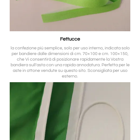
Fettucce
la confezione più semplice, solo per uso interno, indicata solo
per bandiere dalle dimensioni di cm. 70×100 e cm. 100×150,
che Vi consentirà di posizionare rapidamente la Vostra
bandiera sull’asta con una rapida annodatura. Perfetta per le
aste in ottone vendute su questo sito. Sconsigliata per uso
esterno.