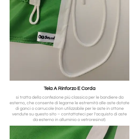
Tela A Rinforzo E Corda
si tratta della confezione più classica per le bandiere da
esterno, che consente di legarne le estremità alle aste dotate
di ganci o carrucole (non utilizzabile per le aste in ottone
vendute su questo sito – contattateci per l’acquisto di aste
da esterno in alluminio o vetroresina!).