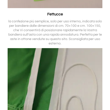
Fettucce
la confezione più semplice, solo per uso interno, indicata solo
per bandiere dalle dimensioni di cm. 70×100 e cm. 100×150,
che Vi consentirà di posizionare rapidamente la Vostra
bandiera sull’asta con una rapida annodatura. Perfetta per le
aste in ottone vendute su questo sito. Sconsigliata per uso
esterno.