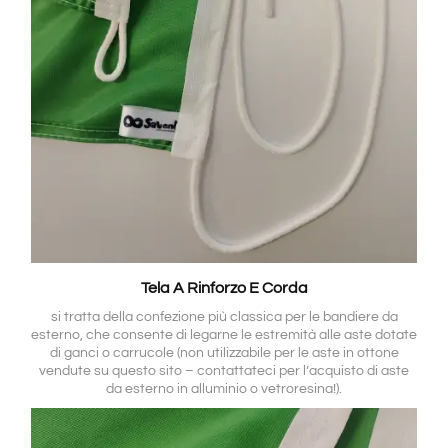
Tela A Rinforzo E Corda
si tratta della confezione più classica per le bandiere da
esterno, che consente di legarne le estremità alle aste dotate
di ganci o carrucole (non utilizzabile per le aste in ottone
vendute su questo sito – contattateci per l’acquisto di aste
da esterno in alluminio o vetroresina!).