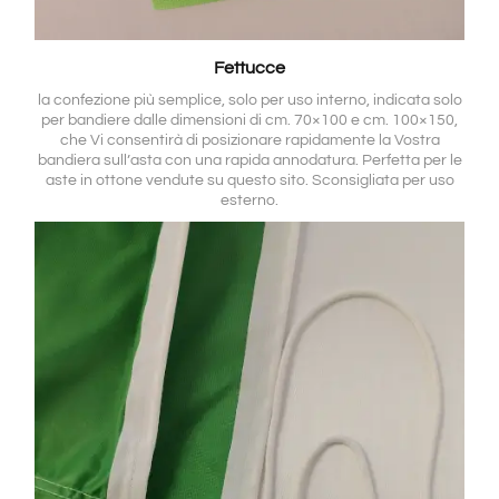
Fettucce
la confezione più semplice, solo per uso interno, indicata solo
per bandiere dalle dimensioni di cm. 70×100 e cm. 100×150,
che Vi consentirà di posizionare rapidamente la Vostra
bandiera sull’asta con una rapida annodatura. Perfetta per le
aste in ottone vendute su questo sito. Sconsigliata per uso
esterno.