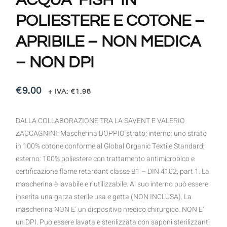
ACQUA ‘FISH’ IN
POLIESTERE E COTONE –
APRIBILE – NON MEDICA
– NON DPI
€
9.00
+ IVA:
€
1.98
DALLA COLLABORAZIONE TRA LA SAVENT E VALERIO
ZACCAGNINI: Mascherina DOPPIO strato; interno: uno strato
in 100% cotone conforme al Global Organic Textile Standard;
esterno: 100% poliestere con trattamento antimicrobico e
certificazione flame retardant classe B1 – DIN 4102, part 1. La
mascherina è lavabile e riutilizzabile. Al suo interno può essere
inserita una garza sterile usa e getta (NON INCLUSA). La
mascherina NON E’ un dispositivo medico chirurgico. NON E’
un DPI. Può essere lavata e sterilizzata con saponi sterilizzanti