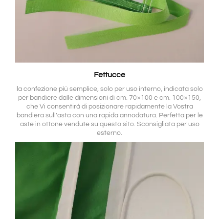
Fettucce
la confezione più semplice, solo per uso interno, indicata solo
per bandiere dalle dimensioni di cm. 70×100 e cm. 100×150,
che Vi consentirà di posizionare rapidamente la Vostra
bandiera sull’asta con una rapida annodatura. Perfetta per le
aste in ottone vendute su questo sito. Sconsigliata per uso
esterno.