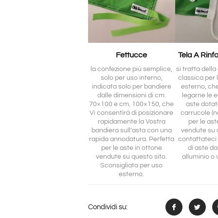
Fettucce
Tela A Rinf
la confezione più semplice,
si tratta dell
solo per uso interno,
classica per 
indicata solo per bandiere
esterno, ch
dalle dimensioni di cm.
legarne le e
70×100 e cm. 100×150, che
aste dotat
Vi consentirà di posizionare
carrucole (no
rapidamente la Vostra
per le ast
bandiera sull’asta con una
vendute su 
rapida annodatura. Perfetta
contattateci 
per le aste in ottone
di aste da
vendute su questo sito.
alluminio o 
Sconsigliata per uso
esterno.
Condividi su: