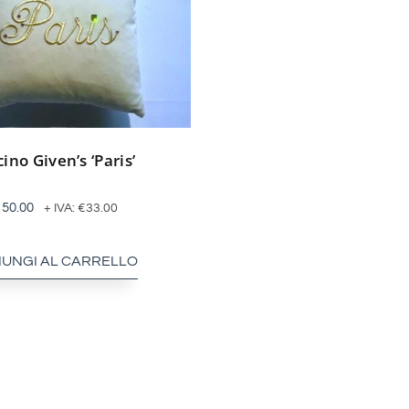
ino Given’s ‘Paris’
150.00
+ IVA:
€
33.00
IUNGI AL CARRELLO