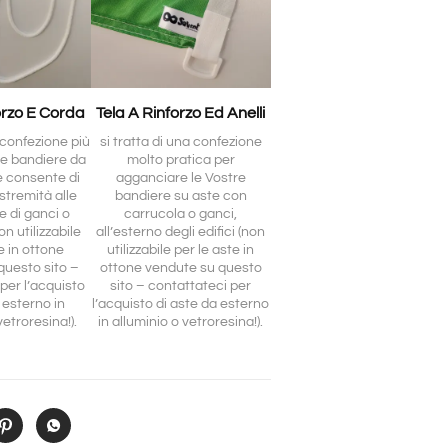
orzo E Corda
Tela A Rinforzo Ed Anelli
a confezione più
si tratta di una confezione
le bandiere da
molto pratica per
e consente di
agganciare le Vostre
stremità alle
bandiere su aste con
e di ganci o
carrucola o ganci,
n utilizzabile
all’esterno degli edifici (non
e in ottone
utilizzabile per le aste in
questo sito –
ottone vendute su questo
per l’acquisto
sito – contattateci per
 esterno in
l’acquisto di aste da esterno
vetroresina!).
in alluminio o vetroresina!).