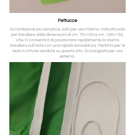
Fettucce
la confezione più semplice, solo per uso interno, indicata solo
per bandiere dalle dimensioni di cm. 70×100 e cm. 100×150,
che Vi consentirà di posizionare rapidamente la Vostra
bandiera sull’asta con una rapida annodatura. Perfetta per le
aste in ottone vendute su questo sito. Sconsigliata per uso
esterno.