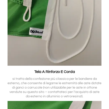
Tela A Rinforzo E Corda
si tratta della confezione più classica per le bandiere da
esterno, che consente di legarne le estremità alle aste dotate
di ganci o carrucole (non utilizzabile per le aste in ottone
vendute su questo sito – contattateci per l’acquisto di aste
da esterno in alluminio o vetroresina!).