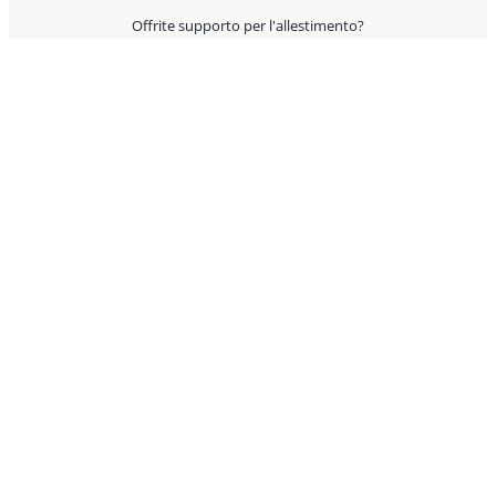
Offrite supporto per l'allestimento?
I prodotti sono Made in Italy?
AIUTO E CONTATTI
Servizio Clienti
Condizioni Generali di Vendita
Domande? Contattaci rapidamente attraverso uno dei
seguenti canali:
Chiamaci
Negli orari di ufficio