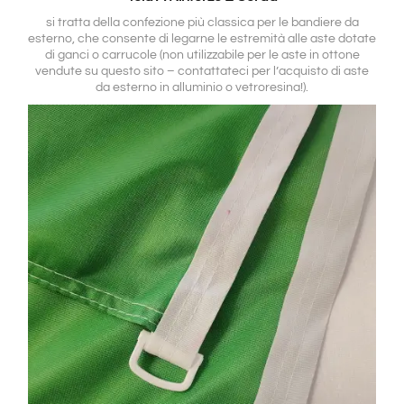
si tratta della confezione più classica per le bandiere da
esterno, che consente di legarne le estremità alle aste dotate
di ganci o carrucole (non utilizzabile per le aste in ottone
vendute su questo sito – contattateci per l’acquisto di aste
da esterno in alluminio o vetroresina!).