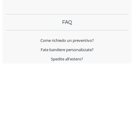
FAQ
Come richiedo un preventivo?
Fate bandiere personalizzate?
Spedite all'estero?
Offrite supporto per l'allestimento?
I prodotti sono Made in Italy?
AIUTO E CONTATTI
Servizio Clienti
Condizioni Generali di Vendita