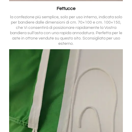
Fettucce
la confezione più semplice, solo per uso interno, indicata solo
per bandiere dalle dimensioni di cm. 70×100 e cm. 100×150,
che Vi consentirà di posizionare rapidamente la Vostra
bandiera sull’asta con una rapida annodatura. Perfetta per le
aste in ottone vendute su questo sito. Sconsigliata per uso
esterno.