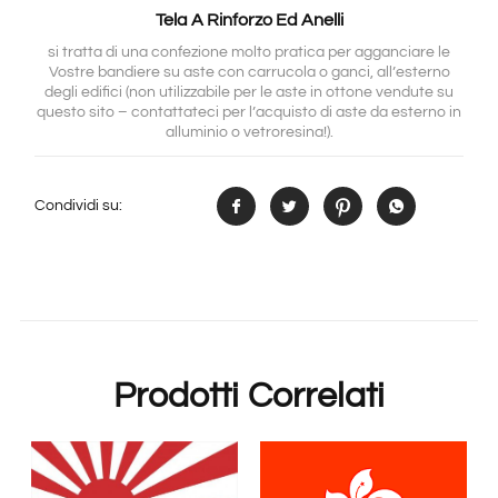
Tela A Rinforzo Ed Anelli
si tratta di una confezione molto pratica per agganciare le
Vostre bandiere su aste con carrucola o ganci, all’esterno
degli edifici (non utilizzabile per le aste in ottone vendute su
questo sito – contattateci per l’acquisto di aste da esterno in
alluminio o vetroresina!).
Condividi su:
Prodotti Correlati