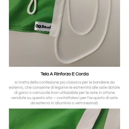
Tela A Rinforzo E Corda
si tratta della confezione più classica per le bandiere da
esterno, che consente di legarne le estremità alle aste dotate
di ganci o carrucole (non utilizzabile per le aste in ottone
vendute su questo sito – contattateci per l’acquisto di aste
da esterno in alluminio o vetroresina!).