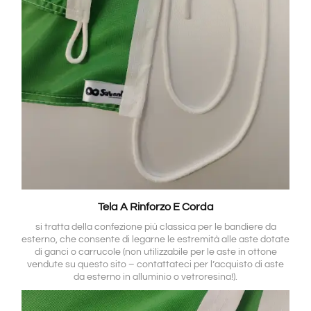
Tela A Rinforzo E Corda
si tratta della confezione più classica per le bandiere da
esterno, che consente di legarne le estremità alle aste dotate
di ganci o carrucole (non utilizzabile per le aste in ottone
vendute su questo sito – contattateci per l’acquisto di aste
da esterno in alluminio o vetroresina!).