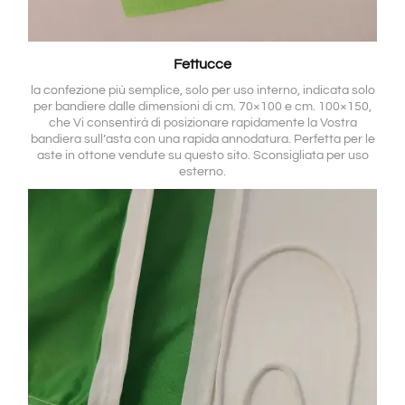
Fettucce
la confezione più semplice, solo per uso interno, indicata solo
per bandiere dalle dimensioni di cm. 70×100 e cm. 100×150,
che Vi consentirà di posizionare rapidamente la Vostra
bandiera sull’asta con una rapida annodatura. Perfetta per le
aste in ottone vendute su questo sito. Sconsigliata per uso
esterno.