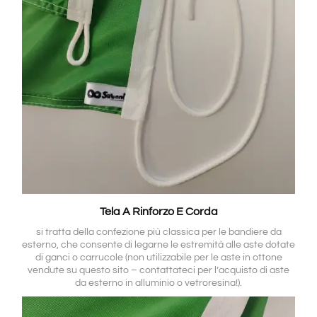
Tela A Rinforzo E Corda
si tratta della confezione più classica per le bandiere da
esterno, che consente di legarne le estremità alle aste dotate
di ganci o carrucole (non utilizzabile per le aste in ottone
vendute su questo sito – contattateci per l’acquisto di aste
da esterno in alluminio o vetroresina!).