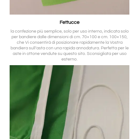
Fettucce
la confezione più semplice, solo per uso interno, indicata solo
per bandiere dalle dimensioni di cm. 70×100 e cm. 100×150,
che Vi consentirà di posizionare rapidamente la Vostra
bandiera sull’asta con una rapida annodatura. Perfetta per le
aste in ottone vendute su questo sito. Sconsigliata per uso
esterno.