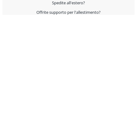
Spedite all'estero?
Offrite supporto per l'allestimento?
I prodotti sono Made in Italy?
AIUTO E CONTATTI
Servizio Clienti
Condizioni Generali di Vendita
Domande? Contattaci rapidamente attraverso uno dei
seguenti canali:
Chiamaci
Negli orari di ufficio