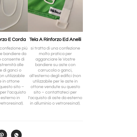
orzo E Corda
Tela A Rinforzo Ed Anelli
a confezione più
si tratta di una confezione
le bandiere da
molto pratica per
e consente di
agganciare le Vostre
stremità alle
bandiere su aste con
e di ganci o
carrucola o ganci,
n utilizzabile
all’esterno degli edifici (non
e in ottone
utilizzabile per le aste in
questo sito –
ottone vendute su questo
per l’acquisto
sito – contattateci per
 esterno in
l’acquisto di aste da esterno
vetroresina!).
in alluminio o vetroresina!).