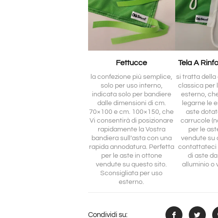
Fettucce
Tela A Rinf
la confezione più semplice,
si tratta dell
solo per uso interno,
classica per 
indicata solo per bandiere
esterno, ch
dalle dimensioni di cm.
legarne le e
70×100 e cm. 100×150, che
aste dotat
Vi consentirà di posizionare
carrucole (no
rapidamente la Vostra
per le ast
bandiera sull’asta con una
vendute su 
rapida annodatura. Perfetta
contattateci 
per le aste in ottone
di aste da
vendute su questo sito.
alluminio o 
Sconsigliata per uso
esterno.
Condividi su: